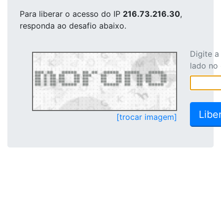
Para liberar o acesso
do IP
216.73.216.30
,
responda ao desafio abaixo.
Digite 
lado no
[trocar imagem]